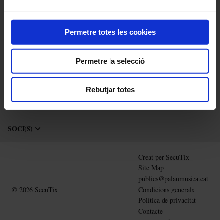
CODI PROMOCIONAL
Permetre totes les cookies
FORMES DE PAGAMENT
Permetre la selecció
INFORMACIONS GENERALS
Rebutjar totes
SOCI(S)
Peu
Creat per SecuTix
de
Site Map
pàgina
publics@palaumusica.cat
© 2026 SecuTix
Condicions generals
Política de privacitat
Contacte