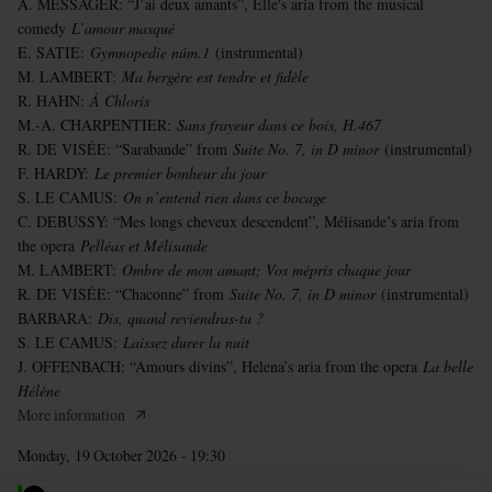
A. MESSAGER: “J’ai deux amants”, Elle's aria from the musical
comedy
L’amour masqué
E. SATIE:
Gymnopedie núm.1
(instrumental)
M. LAMBERT:
Ma bergère est tendre et fidèle
R. HAHN:
À Chloris
M.-A. CHARPENTIER:
Sans frayeur dans ce bois, H.467
R. DE VISÉE: “Sarabande” from
Suite No. 7, in D minor
(instrumental)
F. HARDY:
Le premier bonheur du jour
S. LE CAMUS:
On n’entend rien dans ce bocage
C. DEBUSSY: “Mes longs cheveux descendent”, Mélisande’s aria from
the opera
Pelléas et Mélisande
M. LAMBERT:
Ombre de mon amant; Vos mépris chaque jour
R. DE VISÉE: “Chaconne” from
Suite No. 7, in D minor
(instrumental)
BARBARA:
Dis, quand reviendras-tu ?
S. LE CAMUS:
Laissez durer la nuit
J. OFFENBACH: “Amours divins”, Helena’s aria from the opera
La belle
Hélène
More information
Monday, 19 October 2026 - 19:30