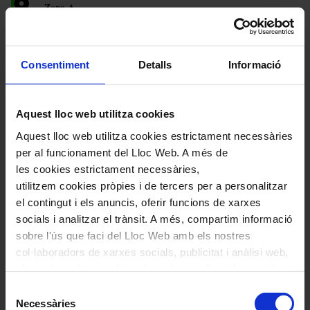
Zona A
Preference
36
.
00
EUR
(¹)
Zona B
Consentiment
Detalls
Informació
Preference
24
.
00
EUR
(¹)
Aquest lloc web utilitza cookies
Aquest lloc web utilitza cookies estrictament necessàries
+
1
ticket
for this event in the package
per al funcionament del Lloc Web. A més de
les cookies estrictament necessàries,
Patricia
utilitzem cookies pròpies i de tercers per a personalitzar
Kopatchinskaja
&
el contingut i els anuncis, oferir funcions de xarxes
Fazil
socials i analitzar el trànsit. A més, compartim informació
Say
sobre l'ús que faci del Lloc Web amb els nostres
col·laboradors de xarxes socials, publicitat i anàlisi web,
els quals poden combinar-la amb una altra informació
que els hagi proporcionat o que hagin recopilat a través
Selecció
de l'ús que hagi fet dels seus serveis. En el quadre
Necessàries
de