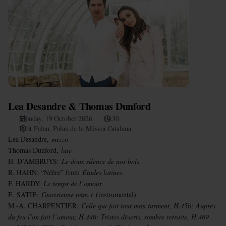
Desandre
&
Thomas
Dunford
Lea Desandre & Thomas Dunford
Monday, 19 October 2026
19:30
Petit Palau
Palau de la Música Catalana
Lea Desandre
,
mezzo
Thomas Dunford
,
lute
H. D’AMBRUYS:
Le doux silence de nos bois
R. HAHN: “Néère” from
Études latines
F. HARDY:
Le temps de l’amour
E. SATIE:
Gnossienne núm.1
(instrumental)
M.-A. CHARPENTIER:
Celle qui fait tout mon turment, H.450; Auprès
du feu l’on fait l’amour, H.446; Tristes déserts, sombre retraite, H.469