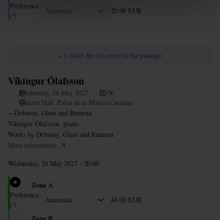
Preference
20
.
00
EUR
(¹)
+
1
ticket
for this event in the package
Víkingur Ólafsson
Víkingur
Ólafsson
Wednesday, 26 May 2027
20:00
Concert Hall
Palau de la Música Catalana
—Debussy, Glass and Rameau
Víkingur Ólafsson, piano
Works by Debussy, Glass and Rameau
More information
Wednesday, 26 May 2027 - 20:00
Zona A
Preference
44
.
00
EUR
(¹)
Zona B