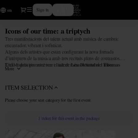
Package
Dialog
Sign in
Register
en
definition
[Icons
of
Icons of our time: a triptych
Icons
our
of
time:
Tres manifestacions del talent actual amb música de cambra:
our
a
encantador, vibrant i sofisticat.
time:
triptych]
Alguns dels artistes que estan configurant la nova fornada
a
-
d’intèrprets de la música amb tres recitals plens de contrastos.
triptych
Lea Desandre
Thomas
Palau
L’idil·li deliciós entre veu i llaüt de
Tres vespres per conèixer el talent més sol·licitat del món.
i
More
Dunford
. El mix volcànic de violí i piano amb dues personalitats
de
Kopatchiskaja
Fazil
exuberants com les de
i
. I un programa de
la
diamants musicals de Debussy, Glass i Rameau amb un dels grans
Música
ITEM SELECTION
Víkingur
Ólafsson
pianistes de present i futur:
.
Catalana
Please choose your seat category for the first event.
1
ticket
for this event in the package
Lea